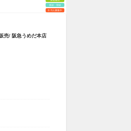
面談・登録
0 / 5人募集中
ト販売/ 阪急うめだ本店